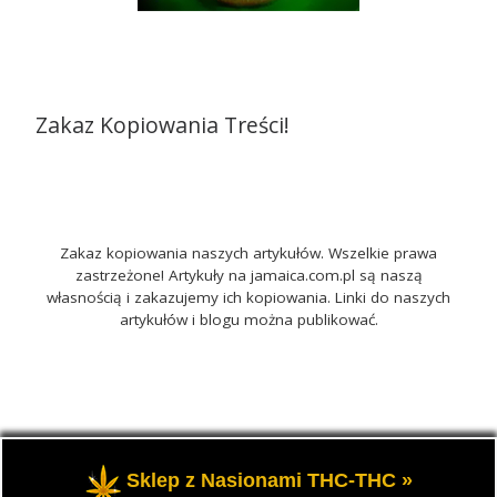
Zakaz Kopiowania Treści!
Zakaz kopiowania naszych artykułów. Wszelkie prawa
zastrzeżone! Artykuły na jamaica.com.pl są naszą
własnością i zakazujemy ich kopiowania. Linki do naszych
artykułów i blogu można publikować.
© 2026
Jamaica.com.pl
– Wszelkie prawa zastrzeżone
-
Sklep z Nasionami THC-THC »
Portal o marihuanie THC i roślinach konopi CBD.