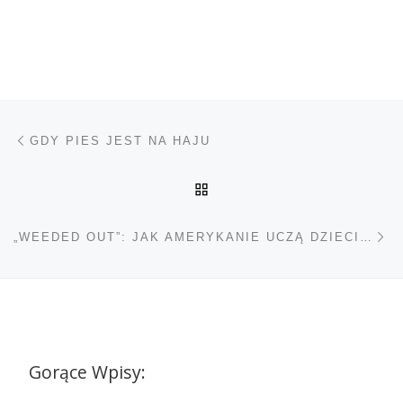
Nawigacja wpisu
Poprzedni wpis
GDY PIES JEST NA HAJU
POWRÓT DO LISTY POS
Na
„WEEDED OUT”: JAK AMERYKANIE UCZĄ DZIECI O RYZYKACH MARIHUANY
Gorące Wpisy: