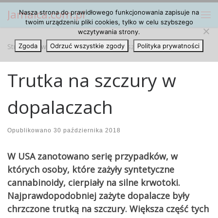
Jamaica.com.pl
Nasza strona do prawidłowego funkcjonowania zapisuje na
Przejdź do treści
Me
twoim urządzeniu pliki cookies, tylko w celu szybszego
wczytywania strony.
Strona główna
Zgoda
Odrzuć wszystkie zgody
»
Artykuły
»
Trutka na szczury w dopalaczach
Polityka prywatności
Trutka na szczury w
dopalaczach
Opublikowano
30 października 2018
W USA zanotowano serię przypadków, w
których osoby, które zażyły syntetyczne
cannabinoidy, cierpiały na silne krwotoki.
Najprawdopodobniej zażyte dopalacze były
chrzczone trutką na szczury. Większa część tych