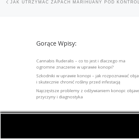
JAK UTRZYMAĆ ZAPACH MARIHUANY POD KONTRO
Gorące Wpisy:
Cannabis Ruderalis – co to jest i dlaczego ma
ogromne znaczenie w uprawie konopi?
Szkodniki w uprawie konopi – jak rozpoznawać obj
i skutecznie chronić rośliny przed infestacją
Najczęstsze problemy z odżywianiem konopi: objaw
przyczyny i diagnostyka
© 2026
Jamaica.com.pl
– Wszelkie prawa zast