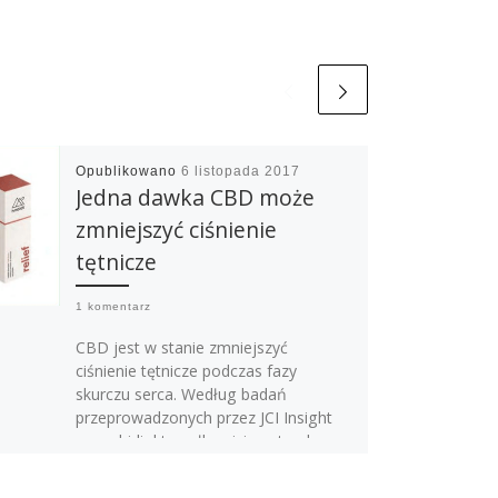
Opublikowano
6 listopada 2017
Jedna dawka CBD może
zmniejszyć ciśnienie
tętnicze
1 komentarz
CBD jest w stanie zmniejszyć
ciśnienie tętnicze podczas fazy
skurczu serca. Według badań
przeprowadzonych przez JCI Insight
cannabidiol to całkowicie naturalna,
niepsychoaktywna […]