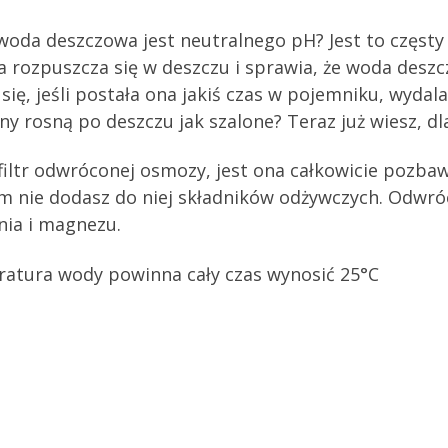
 woda deszczowa jest neutralnego pH? Jest to częst
rozpuszcza się w deszczu i sprawia, że ​​woda desz
się, jeśli postała ona jakiś czas w pojemniku, wydala
ny rosną po deszczu jak szalone? Teraz już wiesz, dl
filtr odwróconej osmozy, jest ona całkowicie pozbaw
im nie dodasz do niej składników odżywczych. Odwr
nia i magnezu.
atura wody powinna cały czas wynosić 25°C