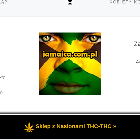
POWRÓT DO LISTY POS
LĄ?
Z
Za
awy
y,
Sklep z Nasionami THC-THC »
rzeżone
- Portal o marihuanie THC i roślinach konopi CBD.