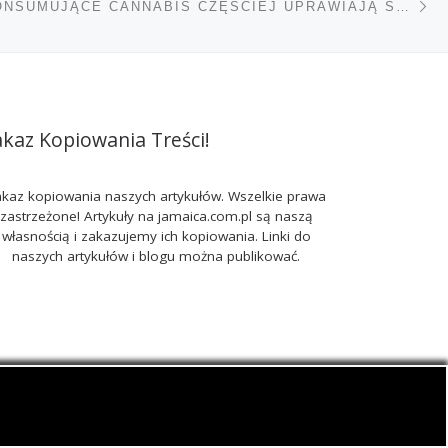
TÓW
KOBIETY KONSUMUJĄCE CANNABIS CZĘŚCIEJ UPRAWIAJĄ SEKS BEZ ZABEZPIECZENIA
akaz Kopiowania Treści!
kaz kopiowania naszych artykułów. Wszelkie prawa
zastrzeżone! Artykuły na jamaica.com.pl są naszą
własnością i zakazujemy ich kopiowania. Linki do
naszych artykułów i blogu można publikować.