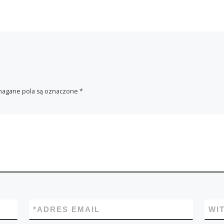
agane pola są oznaczone
*
*
ADRES EMAIL
WI