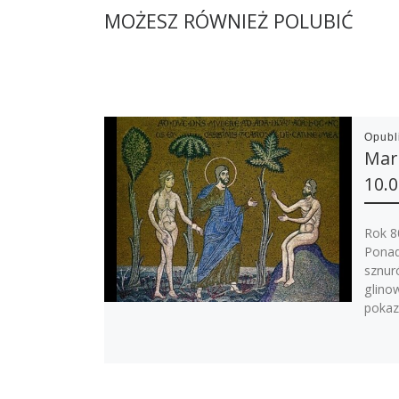
MOŻESZ RÓWNIEŻ POLUBIĆ
Opub
Mar
10.0
Rok 80
Ponad
sznur
glino
pokaz