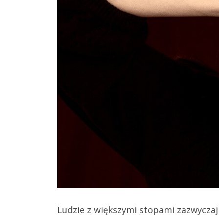
Ludzie z większymi stopami zazwyczaj