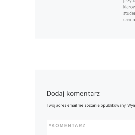
przyda
klaro
studen
cannab
Dodaj komentarz
Twój adres email nie zostanie opublikowany.
Wym
*
KOMENTARZ