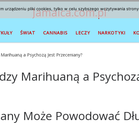
Jamaica.com.pl
 urządzeniu pliki cookies, tylko w celu szybszego wczytywania strony
YKUŁY
ŚWIAT
CANNABIS
LECZY
NARKOTYKI
K
Marihuaną a Psychozą Jest Przeceniany?
dzy Marihuaną a Psychozą
huany Może Powodować Dł