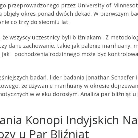
go przeprowadzonego przez University of Minnesot
a objęły okres ponad dwóch dekad. W pierwszym bad
ie co trzy do siedmiu lat.
, że wszyscy uczestnicy byli bliźniakami. Z metodol
 czy dane zachowanie, takie jak palenie marihuany, 
 jak i pochodzenia rodzinnego może być kontrolowan
niejszych badań, lider badania Jonathan Schaefer i
towego, że używanie marihuany w okresie dojrzewan
tycznych w wieku dorosłym. Analiza par bliźniąt uj
nia Konopi Indyjskich Na
zy u Par Bliźniąt