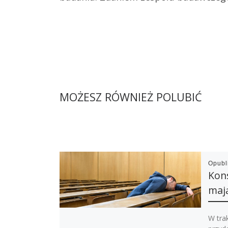
MOŻESZ RÓWNIEŻ POLUBIĆ
Opub
Kon
mają
W tra