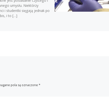
tne jest posiadanie czystego i
wnego umysłu. Niektórzy
ci i studentki sięgają jednak po
is, i to […]
agane pola są oznaczone
*