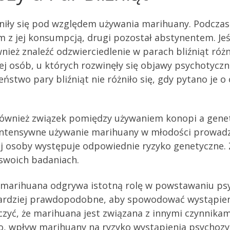
żniły się pod względem używania marihuany. Podczas 
 z jej konsumpcją, drugi pozostał abstynentem. Je
nież znaleźć odzwierciedlenie w parach bliźniąt ró
j osób, u których rozwinęły się objawy psychotyczn
zeństwo pary bliźniąt nie różniło się, gdy pytano je 
również związek pomiędzy używaniem konopi a gene
e intensywne używanie marihuany w młodości prowad
ej osoby występuje odpowiednie ryzyko genetyczne. 
 swoich badaniach.
 marihuana odgrywa istotną rolę w powstawaniu psyc
 bardziej prawdopodobne, aby spowodować wystąpieni
zyć, że marihuana jest związana z innymi czynnikam
, wpływ marihuany na ryzyko wystąpienia psychozy