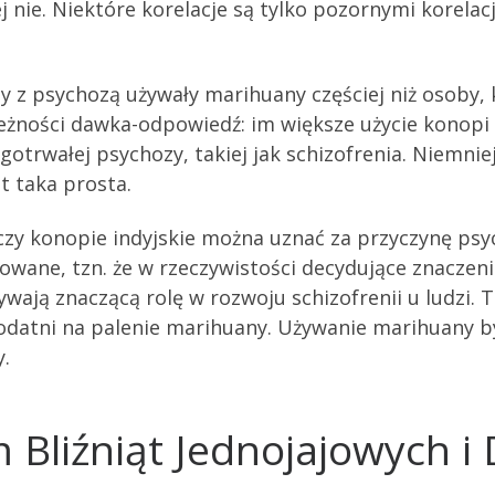
j nie. Niektóre korelacje są tylko pozornymi korela
z psychozą używały marihuany częściej niż osoby, 
leżności dawka-odpowiedź: im większe użycie konopi 
trwałej psychozy, takiej jak schizofrenia. Niemnie
t taka prosta.
czy konopie indyjskie można uznać za przyczynę psy
kowane, tzn. że w rzeczywistości decydujące znaczenie
ywają znaczącą rolę w rozwoju schizofrenii u ludzi
 podatni na palenie marihuany. Używanie marihuany 
y.
 Bliźniąt Jednojajowych 